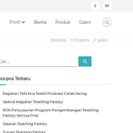
f
y
a
o
e
Profil
Berita
Produk
Galeri
c
u
e
t
Beranda
Projects
galeri
b
u
o
b
o
e
C
a
r
k
i
os-pos Terbaru
Kegiatan Tefa Kria Tekstil Produksi Cetak Saring
Jadwal Kegiatan Teaching Factory
RDK Penyusunan Program Pengembangan Teaching
Factory Semua Proli
Sasaran Teaching Factory
Tujuan Teaching Factory