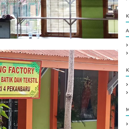
K
A
K
M