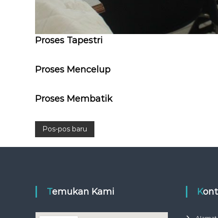
Proses Tapestri
Proses Mencelup
Proses Membatik
N
Pos-pos baru
a
v
Temukan Kami
Kon
i
Alamat 