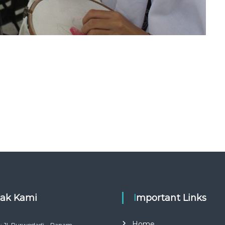
tak Kami
Important Links
Home
: Jl. Purwodadi – Panam,