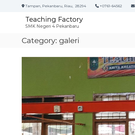
L
Tampan, Pekanbaru, Riau, 28294
+0761-64562
o
n
Teaching Factory
c
SMK Negeri 4 Pekanbaru
a
t
Category:
galeri
k
e
k
o
n
t
e
n