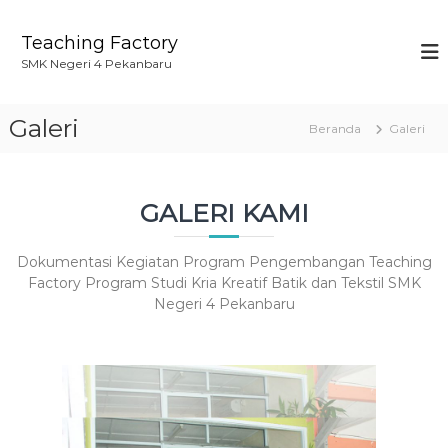
L
o
Teaching Factory
n
SMK Negeri 4 Pekanbaru
c
a
t
Galeri
Beranda
Galeri
k
e
k
o
GALERI KAMI
n
t
e
Dokumentasi Kegiatan Program Pengembangan Teaching
n
Factory Program Studi Kria Kreatif Batik dan Tekstil SMK
Negeri 4 Pekanbaru