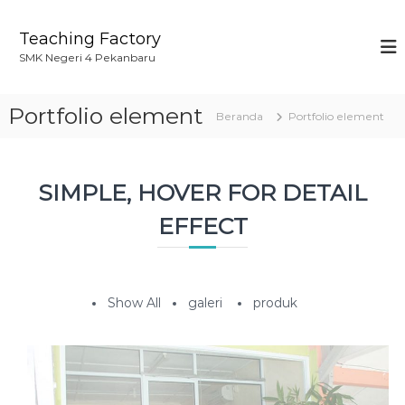
L
o
Teaching Factory
n
SMK Negeri 4 Pekanbaru
c
a
t
Portfolio element
Beranda
Portfolio element
k
e
k
o
SIMPLE, HOVER FOR DETAIL
n
t
EFFECT
e
n
Show All
galeri
produk