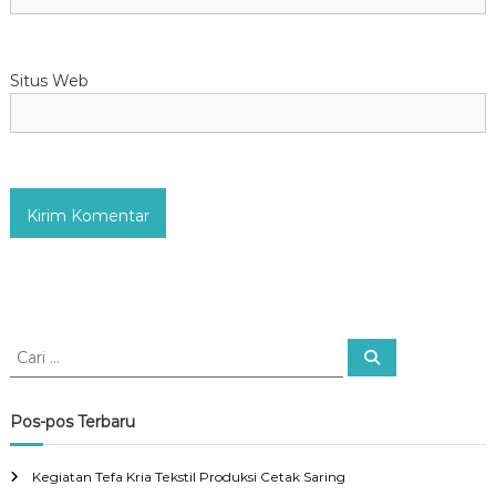
Situs Web
C
C
a
a
r
r
i
i
Pos-pos Terbaru
:
Kegiatan Tefa Kria Tekstil Produksi Cetak Saring