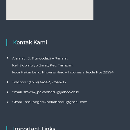
Kontak Kami
Alamat : Jl. Purwodadi – Panam,
Kel. Sidomulyo Barat, Kec. Tampan,
Kota Pekanbaru, Provinsi Riau – Indonesia. Kode Pos 28294
Telepon : (0761) 64562, 7046715
Ymail: smkn4_pekanbaru@yahoo.co.id
Gmail : smknegeri4pekanbaru@gmail.com
Important Links