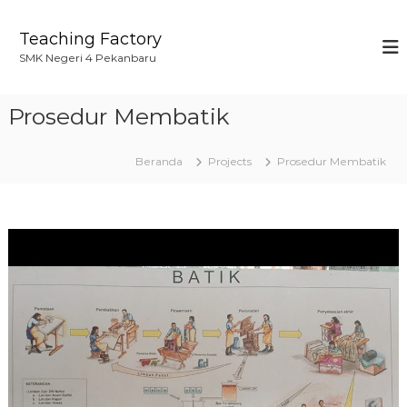
L
o
Teaching Factory
n
SMK Negeri 4 Pekanbaru
c
a
t
Prosedur Membatik
k
e
k
Beranda
Projects
Prosedur Membatik
o
n
t
e
n