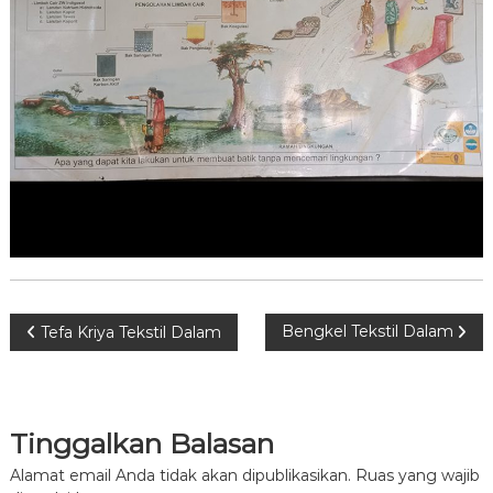
N
Bengkel Tekstil Dalam
Tefa Kriya Tekstil Dalam
a
v
Tinggalkan Balasan
i
Alamat email Anda tidak akan dipublikasikan.
Ruas yang wajib