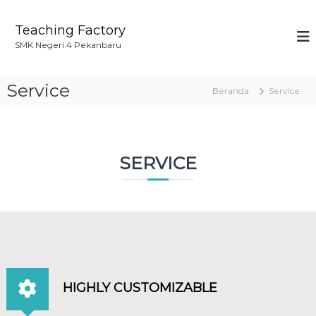
L
o
Teaching Factory
n
SMK Negeri 4 Pekanbaru
c
a
t
Service
Beranda
Service
k
e
k
o
n
SERVICE
t
e
n
HIGHLY CUSTOMIZABLE